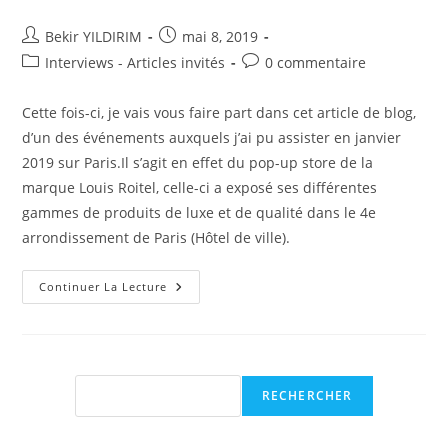
Auteur/autrice
Publication
Bekir YILDIRIM
mai 8, 2019
de
publiée :
Post
Commentaires
Interviews - Articles invités
0 commentaire
la
category:
de
publication :
la
Cette fois-ci, je vais vous faire part dans cet article de blog,
publication :
d’un des événements auxquels j’ai pu assister en janvier
2019 sur Paris.Il s’agit en effet du pop-up store de la
marque Louis Roitel, celle-ci a exposé ses différentes
gammes de produits de luxe et de qualité dans le 4e
arrondissement de Paris (Hôtel de ville).
Le
Continuer La Lecture
Pop-
Up
De
La
Marque
Louis
Roitel
Rechercher
RECHERCHER
!