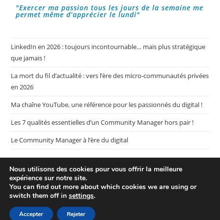
"Exercer ma passion tous les jours de la semaine me
permet même d’apprécier le lundi"
LinkedIn en 2026 : toujours incontournable… mais plus stratégique
que jamais !
La mort du fil d’actualité : vers l’ère des micro-communautés privées
en 2026
Ma chaîne YouTube, une référence pour les passionnés du digital !
Les 7 qualités essentielles d’un Community Manager hors pair !
Le Community Manager à l’ère du digital
Nous utilisons des cookies pour vous offrir la meilleure
expérience sur notre site.
You can find out more about which cookies we are using or
switch them off in
settings
.
Plan de mon blog My CM Mag
Mentions légales
Politique de confidentialité
Accepter
Rejeter