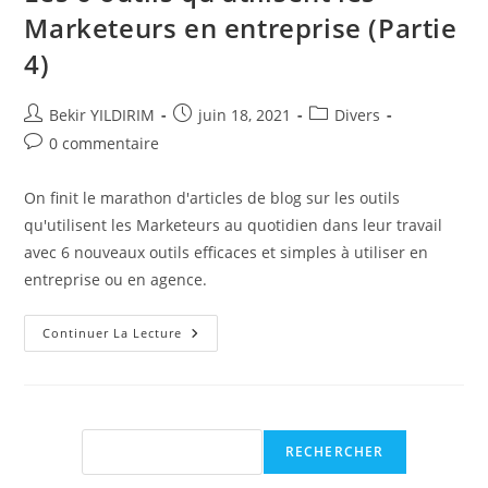
Marketeurs en entreprise (Partie
4)
Auteur/autrice
Publication
Post
Bekir YILDIRIM
juin 18, 2021
Divers
de
publiée :
category:
Commentaires
0 commentaire
la
de
publication :
la
On finit le marathon d'articles de blog sur les outils
publication :
qu'utilisent les Marketeurs au quotidien dans leur travail
avec 6 nouveaux outils efficaces et simples à utiliser en
entreprise ou en agence.
Les
Continuer La Lecture
6
Outils
Qu’utilisent
Les
Marketeurs
En
Entreprise
Rechercher
RECHERCHER
(Partie
4)