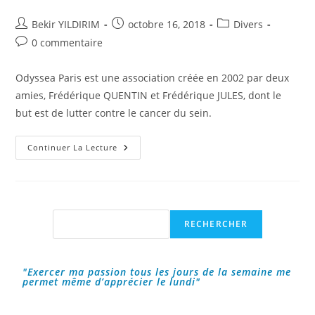
Auteur/autrice
Publication
Post
Bekir YILDIRIM
octobre 16, 2018
Divers
de
publiée :
category:
Commentaires
0 commentaire
la
de
publication :
la
Odyssea Paris est une association créée en 2002 par deux
publication :
amies, Frédérique QUENTIN et Frédérique JULES, dont le
but est de lutter contre le cancer du sein.
Odyssea
Continuer La Lecture
Paris
:
La
Course
Qui
Lutte
Contre
Rechercher
RECHERCHER
Le
Cancer
Du
Sein
!
"Exercer ma passion tous les jours de la semaine me
permet même d’apprécier le lundi"