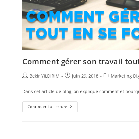
Comment gérer son travail tout
Auteur/autrice
Publication
Post
Bekir YILDIRIM
juin 29, 2018
Marketing Dig
de
publiée :
category:
la
Dans cet article de blog, on explique comment et pourqu
publication :
Comment
Continuer La Lecture
Gérer
Son
Travail
Tout
En
Se
Formant