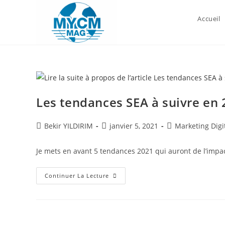
Skip
to
Accueil
content
Les tendances SEA à suivre en 
Auteur/autrice
Publication
Post
Bekir YILDIRIM
janvier 5, 2021
Marketing Digi
de
publiée :
category:
la
Je mets en avant 5 tendances 2021 qui auront de l’impa
publication :
Les
Continuer La Lecture
Tendances
SEA
À
Suivre
En
2021
!