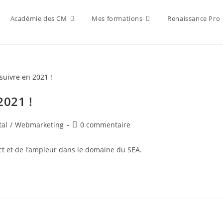
Académie des CM
Mes formations
Renaissance Pro
2021 !
Commentaires
tal
/
Webmarketing
0 commentaire
de
la
ct et de l’ampleur dans le domaine du SEA.
publication :