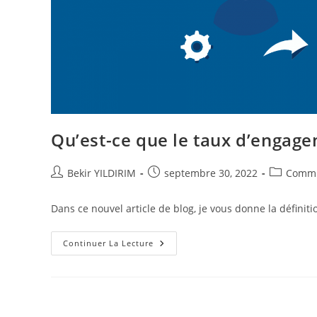
Qu’est-ce que le taux d’engage
Auteur/autrice
Publication
Post
Bekir YILDIRIM
septembre 30, 2022
Commu
de
publiée :
category:
la
Dans ce nouvel article de blog, je vous donne la définit
publication :
Qu’est-
Continuer La Lecture
Ce
Que
Le
Taux
D’engagement
Sur
Les