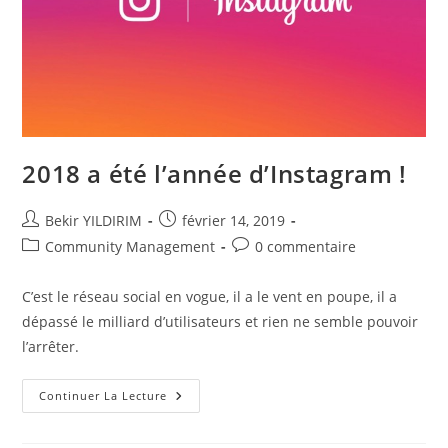
2018 a été l’année d’Instagram !
Auteur/autrice
Publication
Bekir YILDIRIM
février 14, 2019
de
publiée :
Post
Commentaires
Community Management
0 commentaire
la
category:
de
publication :
la
C’est le réseau social en vogue, il a le vent en poupe, il a
publication :
dépassé le milliard d’utilisateurs et rien ne semble pouvoir
l’arrêter.
2018
Continuer La Lecture
A
Été
L’année