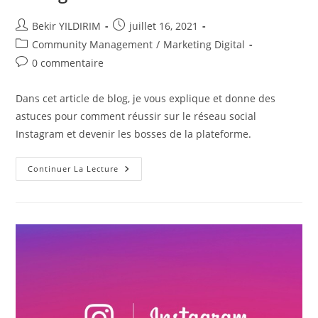
Auteur/autrice
Publication
Bekir YILDIRIM
juillet 16, 2021
de
publiée :
Post
Community Management
/
Marketing Digital
la
category:
Commentaires
0 commentaire
publication :
de
la
Dans cet article de blog, je vous explique et donne des
publication :
astuces pour comment réussir sur le réseau social
Instagram et devenir les bosses de la plateforme.
Réussir
Continuer La Lecture
Sur
Le
Réseau
Social
Instagram
!