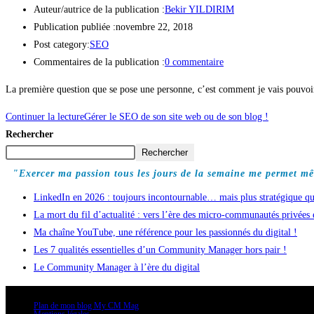
Auteur/autrice de la publication :
Bekir YILDIRIM
Publication publiée :
novembre 22, 2018
Post category:
SEO
Commentaires de la publication :
0 commentaire
La première question que se pose une personne, c’est comment je vais pouvo
Continuer la lecture
Gérer le SEO de son site web ou de son blog !
Rechercher
Rechercher
"Exercer ma passion tous les jours de la semaine me permet mê
LinkedIn en 2026 : toujours incontournable… mais plus stratégique qu
La mort du fil d’actualité : vers l’ère des micro-communautés privées
Ma chaîne YouTube, une référence pour les passionnés du digital !
Les 7 qualités essentielles d’un Community Manager hors pair !
Le Community Manager à l’ère du digital
Plan de mon blog My CM Mag