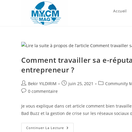
Skip
to
Accueil
content
Comment travailler sa e-réputa
entrepreneur ?
Auteur/autrice
Publication
Post
Bekir YILDIRIM
juin 25, 2021
Community 
de
publiée :
category:
Commentaires
0 commentaire
la
de
publication :
la
Je vous explique dans cet article comment bien travaille
publication :
Bad Buzz et la gestion de crise sur les réseaux sociaux 
Comment
Continuer La Lecture
Travailler