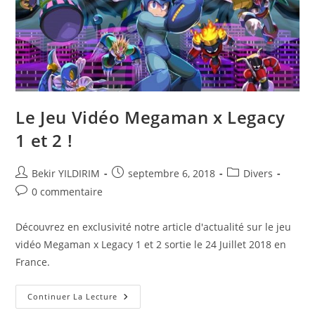
Le Jeu Vidéo Megaman x Legacy
1 et 2 !
Auteur/autrice
Publication
Post
Bekir YILDIRIM
septembre 6, 2018
Divers
de
publiée :
category:
Commentaires
0 commentaire
la
de
publication :
la
Découvrez en exclusivité notre article d'actualité sur le jeu
publication :
vidéo Megaman x Legacy 1 et 2 sortie le 24 Juillet 2018 en
France.
Le
Continuer La Lecture
Jeu