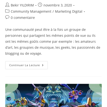
Auteur/autrice
Publication
Bekir YILDIRIM
novembre 3, 2020
de
publiée :
Post
Community Management
/
Marketing Digital
la
category:
Commentaires
0 commentaire
publication :
de
la
Une communauté peut être à la fois un groupe de
publication :
personnes qui partagent les mêmes points de vue ou ils
ont les mêmes goûts comme par exemple : les amateurs
d’art, les groupies de musique, les geeks, les passionnés de
blogging ou de voyage.
Développer
Continuer La Lecture
Une
Communauté
De
Marque
Sur
Le
Web