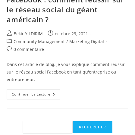
le réseau social du géant
américain ?
Auteur/autrice
Publication
Bekir YILDIRIM
octobre 29, 2021
de
publiée :
Post
Community Management
/
Marketing Digital
la
category:
Commentaires
0 commentaire
publication :
de
la
Dans cet article de blog, je vous explique comment réussir
publication :
sur le réseau social Facebook en tant qu'entreprise ou
entrepreneur.
Facebook
Continuer La Lecture
:
Comment
Réussir
Sur
Le
Réseau
Social
Rechercher
RECHERCHER
Du
Géant