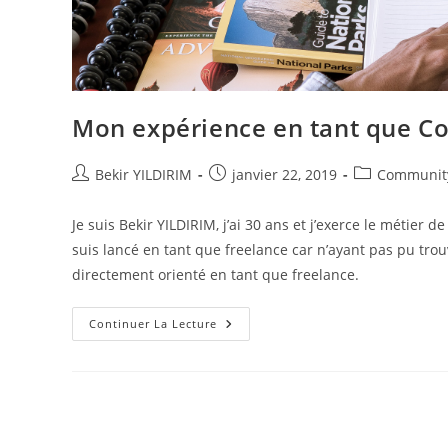
Mon expérience en tant que C
Auteur/autrice
Publication
Post
Bekir YILDIRIM
janvier 22, 2019
Communit
de
publiée :
category:
la
Je suis Bekir YILDIRIM, j’ai 30 ans et j’exerce le métie
publication :
suis lancé en tant que freelance car n’ayant pas pu tro
directement orienté en tant que freelance.
Mon
Continuer La Lecture
Expérience
En
Tant
Que
Community
Manager
Freelance
!