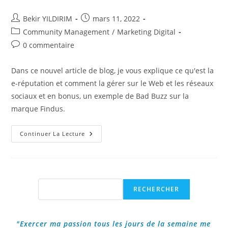
Auteur/autrice
Publication
Bekir YILDIRIM
mars 11, 2022
de
publiée :
Post
Community Management
/
Marketing Digital
la
category:
Commentaires
0 commentaire
publication :
de
la
Dans ce nouvel article de blog, je vous explique ce qu'est la
publication :
e-réputation et comment la gérer sur le Web et les réseaux
sociaux et en bonus, un exemple de Bad Buzz sur la
marque Findus.
C’est
Continuer La Lecture
Quoi
L’e-
Réputation
Sur
Le
Web
Et
Rechercher
RECHERCHER
Les
Réseaux
Sociaux
?
"Exercer ma passion tous les jours de la semaine me