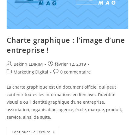
Charte graphique : l’image d’une
entreprise !
Auteur/autrice
Publication
Bekir YILDIRIM
février 12, 2019
de
publiée :
Post
Commentaires
Marketing Digital
0 commentaire
la
category:
de
publication :
la
La charte graphique est un document officiel qui peut
publication :
contenir toutes les informations en lien avec l’identité
visuelle ou l’identité graphique d’une entreprise,
association, organisation, agence, école, marque, produit,
service, ainsi de suite.
Charte
Continuer La Lecture