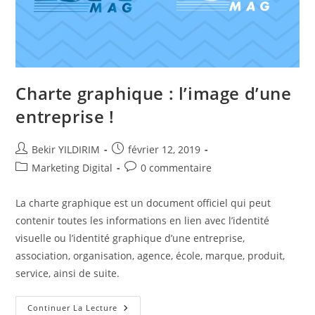
Charte graphique : l’image d’une
entreprise !
Auteur/autrice
Publication
Bekir YILDIRIM
février 12, 2019
de
publiée :
Post
Commentaires
Marketing Digital
0 commentaire
la
category:
de
publication :
la
La charte graphique est un document officiel qui peut
publication :
contenir toutes les informations en lien avec l’identité
visuelle ou l’identité graphique d’une entreprise,
association, organisation, agence, école, marque, produit,
service, ainsi de suite.
Charte
Continuer La Lecture