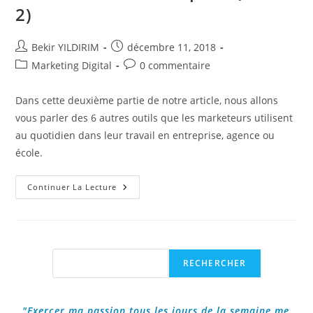
2)
Auteur/autrice
Publication
Bekir YILDIRIM
décembre 11, 2018
de
publiée :
Post
Commentaires
Marketing Digital
0 commentaire
la
category:
de
publication :
la
Dans cette deuxième partie de notre article, nous allons
publication :
vous parler des 6 autres outils que les marketeurs utilisent
au quotidien dans leur travail en entreprise, agence ou
école.
Les
Continuer La Lecture
6
Outils
Qu’utilisent
Les
Marketeurs
En
Entreprise
Rechercher
RECHERCHER
(Partie
2)
"Exercer ma passion tous les jours de la semaine me