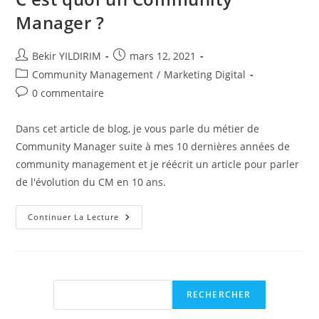
Manager ?
Auteur/autrice
Publication
Bekir YILDIRIM
mars 12, 2021
de
publiée :
Post
Community Management
/
Marketing Digital
la
category:
Commentaires
0 commentaire
publication :
de
la
Dans cet article de blog, je vous parle du métier de
publication :
Community Manager suite à mes 10 dernières années de
community management et je réécrit un article pour parler
de l'évolution du CM en 10 ans.
C’est
Continuer La Lecture
Quoi
Un
Community
Manager
?
Rechercher
RECHERCHER