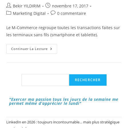
Auteur/autrice
Publication
Bekir YILDIRIM
novembre 17, 2017
de
publiée :
Post
Commentaires
Marketing Digital
0 commentaire
la
category:
de
publication :
la
Le M-Commerce regroupe toutes les transactions faites sur
publication :
les terminaux sans fils (smartphone et tablette).
M-
Continuer La Lecture
Commerce,
Un
Défi
D’intérêt
Pour
Les
Entreprises
Rechercher
RECHERCHER
"Exercer ma passion tous les jours de la semaine me
permet même d’apprécier le lundi"
LinkedIn en 2026 : toujours incontournable… mais plus stratégique