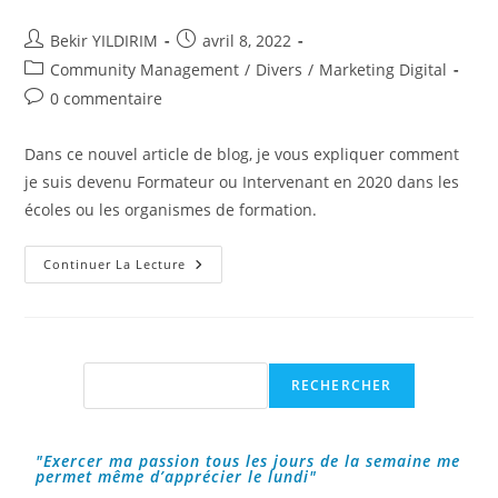
Auteur/autrice
Publication
Bekir YILDIRIM
avril 8, 2022
de
publiée :
Post
Community Management
/
Divers
/
Marketing Digital
la
category:
Commentaires
0 commentaire
publication :
de
la
Dans ce nouvel article de blog, je vous expliquer comment
publication :
je suis devenu Formateur ou Intervenant en 2020 dans les
écoles ou les organismes de formation.
Comment
Continuer La Lecture
Je
Suis
Devenu
Formateur
En
2020
?
Rechercher
RECHERCHER
"Exercer ma passion tous les jours de la semaine me
permet même d’apprécier le lundi"