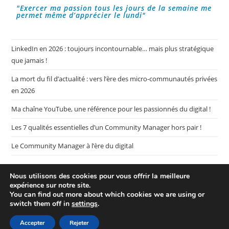
"Exercer ma passion tous les jours de la semaine me
permet même d’apprécier le lundi"
LinkedIn en 2026 : toujours incontournable… mais plus stratégique
que jamais !
La mort du fil d’actualité : vers l’ère des micro-communautés privées
en 2026
Ma chaîne YouTube, une référence pour les passionnés du digital !
Les 7 qualités essentielles d’un Community Manager hors pair !
Le Community Manager à l’ère du digital
Nous utilisons des cookies pour vous offrir la meilleure
expérience sur notre site.
You can find out more about which cookies we are using or
switch them off in
settings
.
Plan de mon blog My CM Mag
Mentions légales
Politique de confidentialité
Accepter
Rejeter