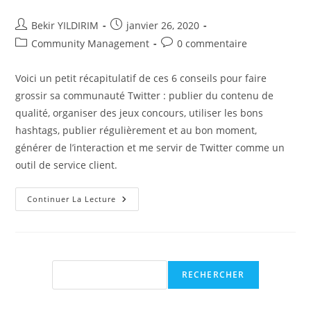
Auteur/autrice
Publication
Bekir YILDIRIM
janvier 26, 2020
de
publiée :
Post
Commentaires
Community Management
0 commentaire
la
category:
de
publication :
la
Voici un petit récapitulatif de ces 6 conseils pour faire
publication :
grossir sa communauté Twitter : publier du contenu de
qualité, organiser des jeux concours, utiliser les bons
hashtags, publier régulièrement et au bon moment,
générer de l’interaction et me servir de Twitter comme un
outil de service client.
Twitter
Continuer La Lecture
:
Comment
Faire
Grossir
Sa
Communauté
?
Rechercher
RECHERCHER