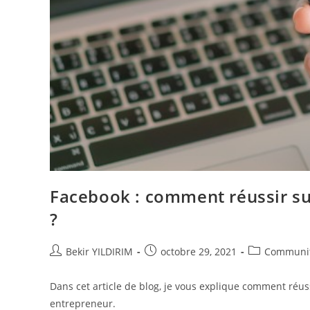
Facebook : comment réussir sur
?
Auteur/autrice
Publication
Post
Bekir YILDIRIM
octobre 29, 2021
Communi
de
publiée :
category:
la
Dans cet article de blog, je vous explique comment réus
publication :
entrepreneur.