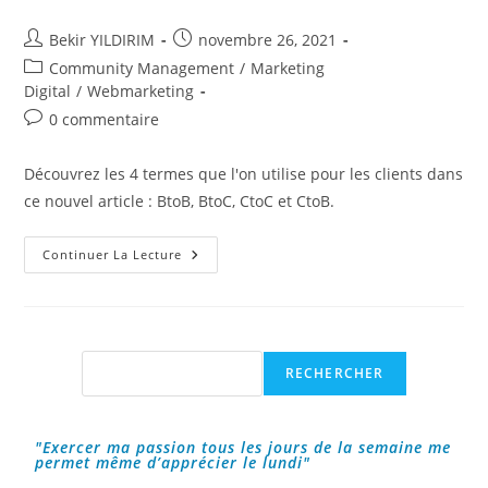
Auteur/autrice
Publication
Bekir YILDIRIM
novembre 26, 2021
de
publiée :
Post
Community Management
/
Marketing
la
category:
Digital
/
Webmarketing
publication :
Commentaires
0 commentaire
de
la
Découvrez les 4 termes que l'on utilise pour les clients dans
publication :
ce nouvel article : BtoB, BtoC, CtoC et CtoB.
4
Continuer La Lecture
Types
De
Clients
:
BtoB,
BtoC,
CtoC
Rechercher
RECHERCHER
Et
CtoB
"Exercer ma passion tous les jours de la semaine me
permet même d’apprécier le lundi"