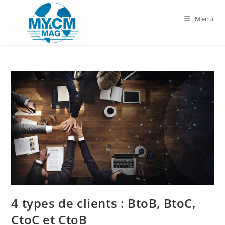
Skip
to
Menu
content
4 types de clients : BtoB, BtoC,
CtoC et CtoB