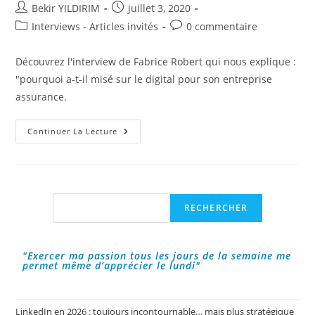
Auteur/autrice
Publication
Bekir YILDIRIM
juillet 3, 2020
de
publiée :
Post
Commentaires
Interviews - Articles invités
0 commentaire
la
category:
de
publication :
la
Découvrez l'interview de Fabrice Robert qui nous explique :
publication :
"pourquoi a-t-il misé sur le digital pour son entreprise
assurance.
Interview
Continuer La Lecture
De
Fabrice
Robert,
Le
Fondateur
De
Bonne
Rechercher
RECHERCHER
Assurance.
"Exercer ma passion tous les jours de la semaine me
permet même d’apprécier le lundi"
LinkedIn en 2026 : toujours incontournable… mais plus stratégique