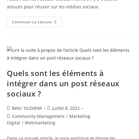
astuces pour réussir sur les médias sociaux.
7
Continuer La Lecture
Conseils
Pour
Réussir
Sur
Les
Réseaux
Sociaux
Quels sont les éléments à
intégrer dans un post réseaux
sociaux ?
Auteur/autrice
Publication
Bekir YILDIRIM
juillet 8, 2022
de
publiée :
Post
Community Management
/
Marketing
la
category:
Digital
/
Webmarketing
publication :
Dans ce nouvel article, je vous explique et donne les