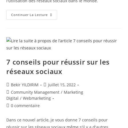
l'utilisation des réseaux sociaux dans le monde.
Et
Continuer La Lecture
Si
Vous
Communiquiez
Sur
Les
Réseaux
Sociaux
Sans
Facebook,
Instagram
Ou
7 conseils pour réussir sur les
LinkedIn
?
réseaux sociaux
Auteur/autrice
Publication
Bekir YILDIRIM
juillet 15, 2022
de
publiée :
Post
Community Management
/
Marketing
la
category:
Digital
/
Webmarketing
publication :
Commentaires
0 commentaire
de
la
Dans ce nouvel article, je vous donne 7 conseils pour
publication :
réussir sur les réseaux sociaux même s'il y a d'autres