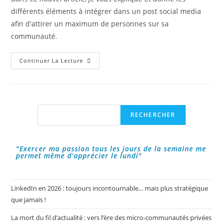
différents éléments à intégrer dans un post social media
afin d'attirer un maximum de personnes sur sa
communauté.
Quels
Continuer La Lecture
Sont
Les
Éléments
À
Intégrer
Dans
Un
Rechercher
RECHERCHER
Post
Réseaux
Sociaux
?
"Exercer ma passion tous les jours de la semaine me
permet même d’apprécier le lundi"
LinkedIn en 2026 : toujours incontournable… mais plus stratégique
que jamais !
La mort du fil d’actualité : vers l’ère des micro-communautés privées