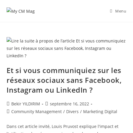
Skip
to
Menu
content
Et si vous communiquiez sur les
réseaux sociaux sans Facebook,
Instagram ou LinkedIn ?
Auteur/autrice
Publication
Bekir YILDIRIM
septembre 16, 2022
de
publiée :
Post
Community Management
/
Divers
/
Marketing Digital
la
category:
publication :
Dans cet article invité, Louis Pruvost explique l'impact et