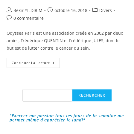
Auteur/autrice
Publication
Post
Bekir YILDIRIM
octobre 16, 2018
Divers
de
publiée :
category:
Commentaires
0 commentaire
la
de
publication :
la
Odyssea Paris est une association créée en 2002 par deux
publication :
amies, Frédérique QUENTIN et Frédérique JULES, dont le
but est de lutter contre le cancer du sein.
Odyssea
Continuer La Lecture
Paris
:
La
Course
Qui
Lutte
Contre
Rechercher
RECHERCHER
Le
Cancer
Du
Sein
!
"Exercer ma passion tous les jours de la semaine me
permet même d’apprécier le lundi"