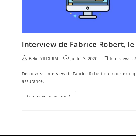
Interview de Fabrice Robert, l
Auteur/autrice
Publication
Post
Bekir YILDIRIM
juillet 3, 2020
Interviews - A
de
publiée :
category:
la
Découvrez l'interview de Fabrice Robert qui nous expliqu
publication :
assurance.
Interview
Continuer La Lecture
De
Fabrice
Robert,
Le
Fondateur
De
Bonne
Assurance.