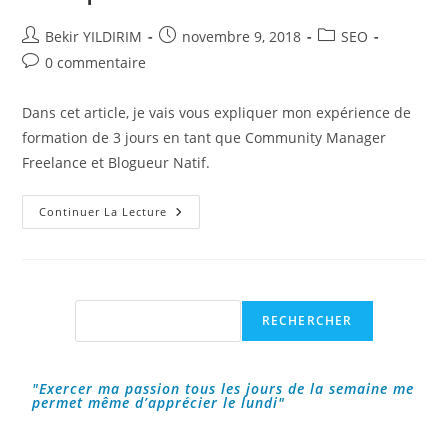
Auteur/autrice
Publication
Post
Bekir YILDIRIM
novembre 9, 2018
SEO
de
publiée :
category:
Commentaires
0 commentaire
la
de
publication :
la
Dans cet article, je vais vous expliquer mon expérience de
publication :
formation de 3 jours en tant que Community Manager
Freelance et Blogueur Natif.
Mon
Continuer La Lecture
Expérience
De
Formation
En
Tant
Que
Freelance
Rechercher
RECHERCHER
En
SEO
!
"Exercer ma passion tous les jours de la semaine me
permet même d’apprécier le lundi"