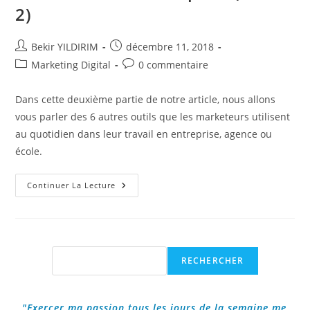
2)
Auteur/autrice
Publication
Bekir YILDIRIM
décembre 11, 2018
de
publiée :
Post
Commentaires
Marketing Digital
0 commentaire
la
category:
de
publication :
la
Dans cette deuxième partie de notre article, nous allons
publication :
vous parler des 6 autres outils que les marketeurs utilisent
au quotidien dans leur travail en entreprise, agence ou
école.
Les
Continuer La Lecture
6
Outils
Qu’utilisent
Les
Marketeurs
En
Entreprise
Rechercher
RECHERCHER
(Partie
2)
"Exercer ma passion tous les jours de la semaine me