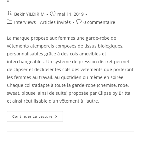
Auteur/autrice
Publication
Bekir YILDIRIM
mai 11, 2019
de
publiée :
Post
Commentaires
Interviews - Articles invités
0 commentaire
la
category:
de
publication :
la
La marque propose aux femmes une garde-robe de
publication :
vêtements atemporels composés de tissus biologiques,
personnalisables grâce à des cols amovibles et
interchangeables. Un système de pression discret permet
de clipser et déclipser les cols des vêtements que porteront
les femmes au travail, au quotidien ou même en soirée.
Chaque col s'adapte à toute la garde-robe (chemise, robe,
sweat, blouse, ainsi de suite) proposée par Clipse by Britta
et ainsi réutilisable d'un vêtement à l'autre.
Clipse
Continuer La Lecture
By
Britta
:
Clipser
Et