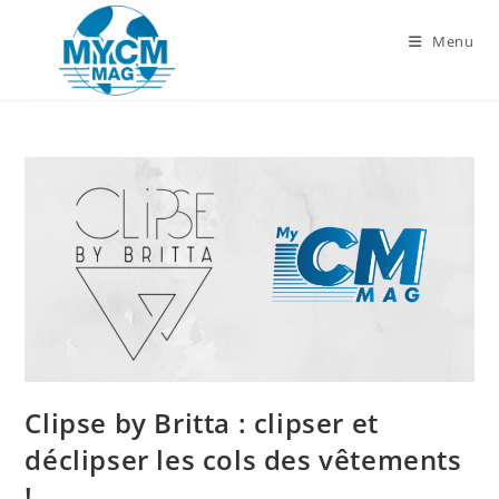
Skip
to
Menu
content
Clipse by Britta : clipser et
déclipser les cols des vêtements
!