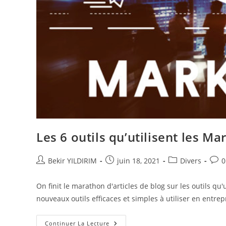
Les 6 outils qu’utilisent les Ma
Auteur/autrice
Publication
Post
Comm
Bekir YILDIRIM
juin 18, 2021
Divers
0
de
publiée :
category:
de
la
la
On finit le marathon d'articles de blog sur les outils qu
publication :
publi
nouveaux outils efficaces et simples à utiliser en entre
Les
Continuer La Lecture