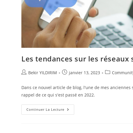
Les tendances sur les réseaux 
Auteur/autrice
Publication
Post
Bekir YILDIRIM
janvier 13, 2023
Communit
de
publiée :
category:
la
Dans ce nouvel article de blog, l'une de mes anciennes 
publication :
rappel de ce qui s'est passé en 2022.
Les
Continuer La Lecture
Tendances
Sur
Les
Réseaux
Sociaux