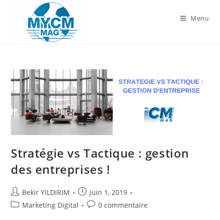
Skip
to
Menu
content
Stratégie vs Tactique : gestion
des entreprises !
Auteur/autrice
Publication
Bekir YILDIRIM
juin 1, 2019
de
publiée :
Post
Commentaires
Marketing Digital
0 commentaire
la
category:
de