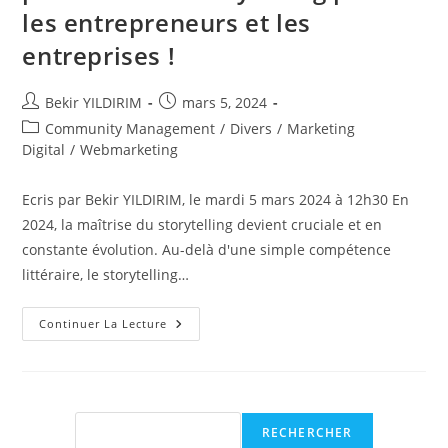
les entrepreneurs et les
entreprises !
Auteur/autrice
Publication
Bekir YILDIRIM
mars 5, 2024
de
publiée :
Post
Community Management
/
Divers
/
Marketing
la
category:
Digital
/
Webmarketing
publication :
Ecris par Bekir YILDIRIM, le mardi 5 mars 2024 à 12h30 En
2024, la maîtrise du storytelling devient cruciale et en
constante évolution. Au-delà d'une simple compétence
littéraire, le storytelling…
Captiver
Continuer La Lecture
Le
Succès
En
2024
:
La
Puissance
Rechercher
RECHERCHER
Du