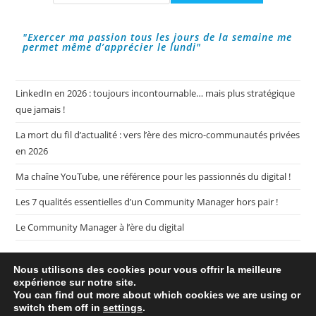
Storytelling
Pour
Les
Entrepreneurs
"Exercer ma passion tous les jours de la semaine me
Et
permet même d’apprécier le lundi"
Les
Entreprises
!
LinkedIn en 2026 : toujours incontournable… mais plus stratégique
que jamais !
La mort du fil d’actualité : vers l’ère des micro-communautés privées
en 2026
Ma chaîne YouTube, une référence pour les passionnés du digital !
Les 7 qualités essentielles d’un Community Manager hors pair !
Le Community Manager à l’ère du digital
Nous utilisons des cookies pour vous offrir la meilleure
expérience sur notre site.
You can find out more about which cookies we are using or
switch them off in
settings
.
Plan de mon blog My CM Mag
Mentions légales