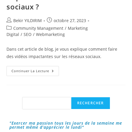
sociaux ?
Auteur/autrice
Publication
Bekir YILDIRIM
octobre 27, 2023
de
publiée :
Post
Community Management
/
Marketing
la
category:
Digital
/
SEO
/
Webmarketing
publication :
Dans cet article de blog, je vous explique comment faire
des vidéos impactantes sur les réseaux sociaux.
Comment
Continuer La Lecture
Faire
Une
Vidéo
Impactante
Sur
Les
Réseaux
Rechercher
RECHERCHER
Sociaux
?
"Exercer ma passion tous les jours de la semaine me
permet même d’apprécier le lundi"