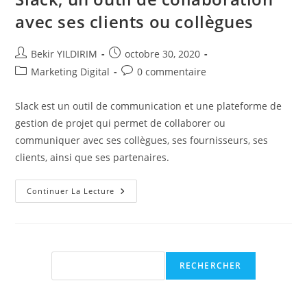
avec ses clients ou collègues
Auteur/autrice
Publication
Bekir YILDIRIM
octobre 30, 2020
de
publiée :
Post
Commentaires
Marketing Digital
0 commentaire
la
category:
de
publication :
la
Slack est un outil de communication et une plateforme de
publication :
gestion de projet qui permet de collaborer ou
communiquer avec ses collègues, ses fournisseurs, ses
clients, ainsi que ses partenaires.
Slack,
Continuer La Lecture
Un
Outil
De
Collaboration
Avec
Ses
Clients
Rechercher
RECHERCHER
Ou
Collègues