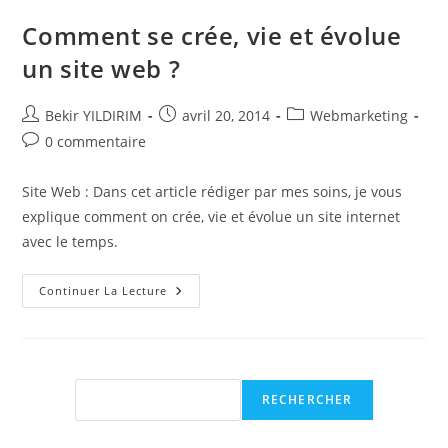
Comment se crée, vie et évolue
un site web ?
Auteur/autrice
Publication
Post
Bekir YILDIRIM
avril 20, 2014
Webmarketing
de
publiée :
category:
Commentaires
0 commentaire
la
de
publication :
la
Site Web : Dans cet article rédiger par mes soins, je vous
publication :
explique comment on crée, vie et évolue un site internet
avec le temps.
Comment
Continuer La Lecture
Se
Crée,
Vie
Et
Évolue
Un
Site
Rechercher
RECHERCHER
Web
?