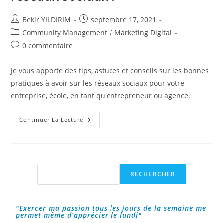
Auteur/autrice
Publication
Bekir YILDIRIM
septembre 17, 2021
de
publiée :
Post
Community Management
/
Marketing Digital
la
category:
Commentaires
0 commentaire
publication :
de
la
Je vous apporte des tips, astuces et conseils sur les bonnes
publication :
pratiques à avoir sur les réseaux sociaux pour votre
entreprise, école, en tant qu'entrepreneur ou agence.
Les
Continuer La Lecture
Bonnes
Pratiques
Sur
Les
Réseaux
Sociaux
!
Rechercher
RECHERCHER
"Exercer ma passion tous les jours de la semaine me
permet même d’apprécier le lundi"