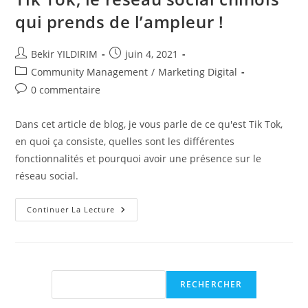
qui prends de l’ampleur !
Auteur/autrice
Publication
Bekir YILDIRIM
juin 4, 2021
de
publiée :
Post
Community Management
/
Marketing Digital
la
category:
Commentaires
0 commentaire
publication :
de
la
Dans cet article de blog, je vous parle de ce qu'est Tik Tok,
publication :
en quoi ça consiste, quelles sont les différentes
fonctionnalités et pourquoi avoir une présence sur le
réseau social.
Tik
Continuer La Lecture
Tok,
Le
Réseau
Social
Chinois
Qui
Prends
Rechercher
RECHERCHER
De
L’ampleur
!