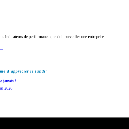
nts indicateurs de performance que doit surveiller une entreprise.
 !
me d’apprécier le lundi"
e jamais !
 en 2026