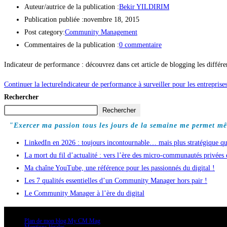
Auteur/autrice de la publication :
Bekir YILDIRIM
Publication publiée :
novembre 18, 2015
Post category:
Community Management
Commentaires de la publication :
0 commentaire
Indicateur de performance : découvrez dans cet article de blogging les différe
Continuer la lecture
Indicateur de performance à surveiller pour les entreprises
Rechercher
Rechercher
"Exercer ma passion tous les jours de la semaine me permet mê
LinkedIn en 2026 : toujours incontournable… mais plus stratégique qu
La mort du fil d’actualité : vers l’ère des micro-communautés privées
Ma chaîne YouTube, une référence pour les passionnés du digital !
Les 7 qualités essentielles d’un Community Manager hors pair !
Le Community Manager à l’ère du digital
Plan de mon blog My CM Mag