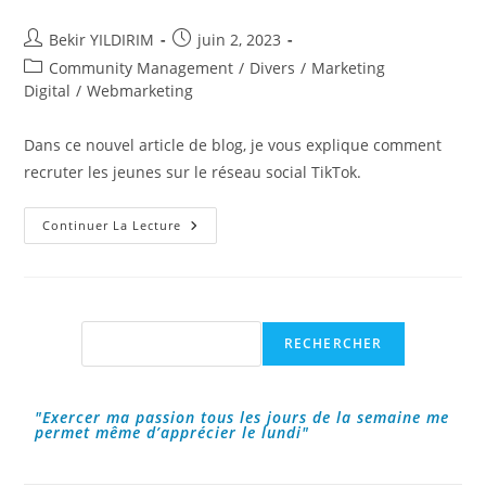
Auteur/autrice
Publication
Bekir YILDIRIM
juin 2, 2023
de
publiée :
Post
Community Management
/
Divers
/
Marketing
la
category:
Digital
/
Webmarketing
publication :
Dans ce nouvel article de blog, je vous explique comment
recruter les jeunes sur le réseau social TikTok.
Comment
Continuer La Lecture
Recruter
Les
Jeunes
Sur
TikTok
?
Rechercher
RECHERCHER
"Exercer ma passion tous les jours de la semaine me
permet même d’apprécier le lundi"