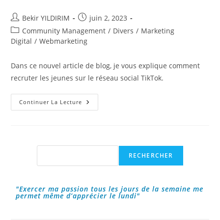
Auteur/autrice
Publication
Bekir YILDIRIM
juin 2, 2023
de
publiée :
Post
Community Management
/
Divers
/
Marketing
la
category:
Digital
/
Webmarketing
publication :
Dans ce nouvel article de blog, je vous explique comment
recruter les jeunes sur le réseau social TikTok.
Comment
Continuer La Lecture
Recruter
Les
Jeunes
Sur
TikTok
?
Rechercher
RECHERCHER
"Exercer ma passion tous les jours de la semaine me
permet même d’apprécier le lundi"