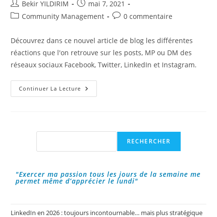
Auteur/autrice
Publication
Bekir YILDIRIM
mai 7, 2021
de
publiée :
Post
Commentaires
Community Management
0 commentaire
la
category:
de
publication :
la
Découvrez dans ce nouvel article de blog les différentes
publication :
réactions que l'on retrouve sur les posts, MP ou DM des
réseaux sociaux Facebook, Twitter, LinkedIn et Instagram.
Les
Continuer La Lecture
Réactions
Sur
Les
Réseaux
Sociaux
!
Rechercher
RECHERCHER
"Exercer ma passion tous les jours de la semaine me
permet même d’apprécier le lundi"
LinkedIn en 2026 : toujours incontournable… mais plus stratégique