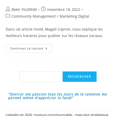
Auteur/autrice
Publication
Bekir YILDIRIM
novembre 18, 2022
de
publiée :
Post
Community Management
/
Marketing Digital
la
category:
publication :
Dans cet article invité, Magali Capron, nous explique les
meilleurs horaires pour publier sur les réseaux sociaux.
Le
Continuer La Lecture
Meilleur
Horaire
Pour
Publier
Sur
Les
Réseaux
Rechercher
RECHERCHER
Sociaux
"Exercer ma passion tous les jours de la semaine me
permet même d’apprécier le lundi"
LinkedIn en 2026 : toujours incontournable… mais plus stratégique