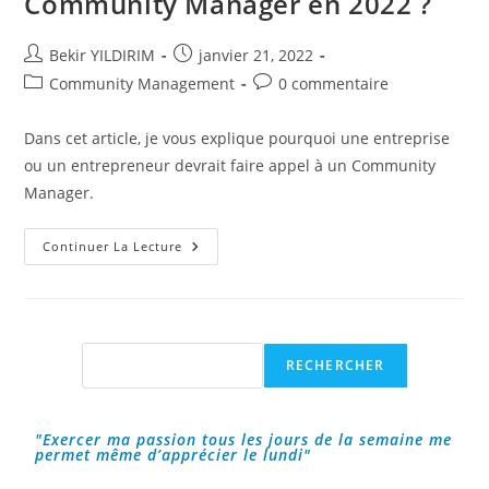
Community Manager en 2022 ?
Auteur/autrice
Publication
Bekir YILDIRIM
janvier 21, 2022
de
publiée :
Post
Commentaires
Community Management
0 commentaire
la
category:
de
publication :
la
Dans cet article, je vous explique pourquoi une entreprise
publication :
ou un entrepreneur devrait faire appel à un Community
Manager.
Pourquoi
Continuer La Lecture
Faire
Appel
À
Un
Community
Manager
En
Rechercher
RECHERCHER
2022
?
"Exercer ma passion tous les jours de la semaine me
permet même d’apprécier le lundi"