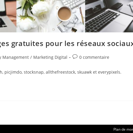
es gratuites pour les réseaux sociau
Commentaires
y Management
/
Marketing Digital
0 commentaire
de
la
, picjimdo, stocksnap, allthefreestock, skuawk et everypixels.
publication :
Plan de mo