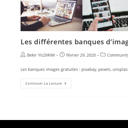
Les différentes banques d’imag
Auteur/autrice
Publication
Post
Bekir YILDIRIM
février 29, 2020
Communit
de
publiée :
category:
la
Les banques images gratuites : pixabay, pexels, unsplash
publication :
Les
Continuer La Lecture
Différentes
Banques
D’images
Gratuites
Pour
Les
Réseaux
Sociaux