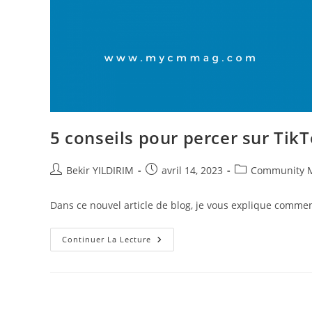
5 conseils pour percer sur TikT
Auteur/autrice
Publication
Post
Bekir YILDIRIM
avril 14, 2023
Community 
de
publiée :
category:
la
Dans ce nouvel article de blog, je vous explique commen
publication :
5
Continuer La Lecture
Conseils
Pour
Percer
Sur
TikTok
!