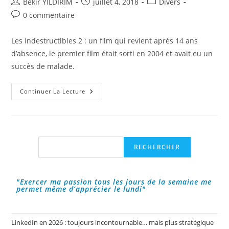
Auteur/autrice
Publication
Post
Bekir YILDIRIM
juillet 4, 2018
Divers
de
publiée :
category:
Commentaires
0 commentaire
la
de
publication :
la
Les Indestructibles 2 : un film qui revient après 14 ans
publication :
d’absence, le premier film était sorti en 2004 et avait eu un
succès de malade.
Les
Continuer La Lecture
Indestructibles
2,
Le
Film
!
Rechercher
RECHERCHER
"Exercer ma passion tous les jours de la semaine me
permet même d’apprécier le lundi"
LinkedIn en 2026 : toujours incontournable… mais plus stratégique