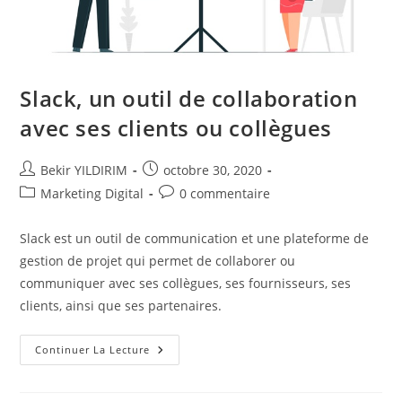
Slack, un outil de collaboration
avec ses clients ou collègues
Auteur/autrice
Publication
Bekir YILDIRIM
octobre 30, 2020
de
publiée :
Post
Commentaires
Marketing Digital
0 commentaire
la
category:
de
publication :
la
Slack est un outil de communication et une plateforme de
publication :
gestion de projet qui permet de collaborer ou
communiquer avec ses collègues, ses fournisseurs, ses
clients, ainsi que ses partenaires.
Slack,
Continuer La Lecture
Un
Outil
De
Collaboration