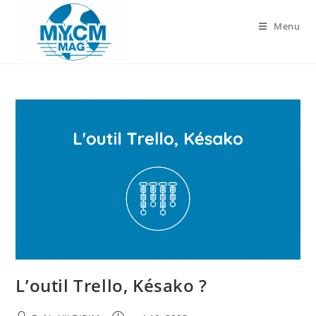
Skip
to
Menu
content
L’outil Trello, Késako ?