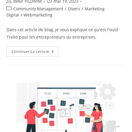
Auteur/autrice
Publication
Bekir YILDIRIM
mai 19, 2023
de
publiée :
Post
Community Management
/
Divers
/
Marketing
la
category:
Digital
/
Webmarketing
publication :
Dans cet article de blog, je vous explique ce qu'est l'outil
Trello pour les entrepreneurs ou entreprises.
L’outil
Continuer La Lecture
Trello,
Késako
?