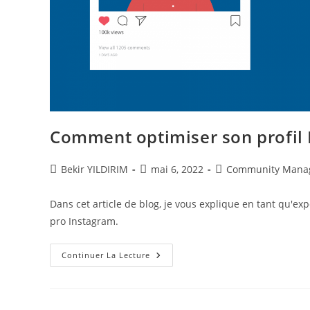
Comment optimiser son profil I
Auteur/autrice
Publication
Post
Bekir YILDIRIM
mai 6, 2022
Community Mana
de
publiée :
category:
la
Dans cet article de blog, je vous explique en tant qu'ex
publication :
pro Instagram.
Comment
Continuer La Lecture
Optimiser
Son
Profil
Insta
?