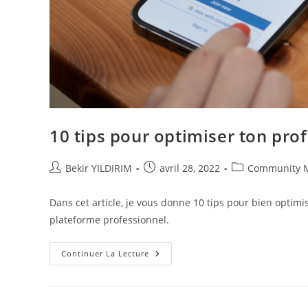
10 tips pour optimiser ton prof
Auteur/autrice
Publication
Post
Bekir YILDIRIM
avril 28, 2022
Community 
de
publiée :
category:
la
Dans cet article, je vous donne 10 tips pour bien optimi
publication :
plateforme professionnel.
10
Continuer La Lecture
Tips
Pour
Optimiser
Ton
Profil